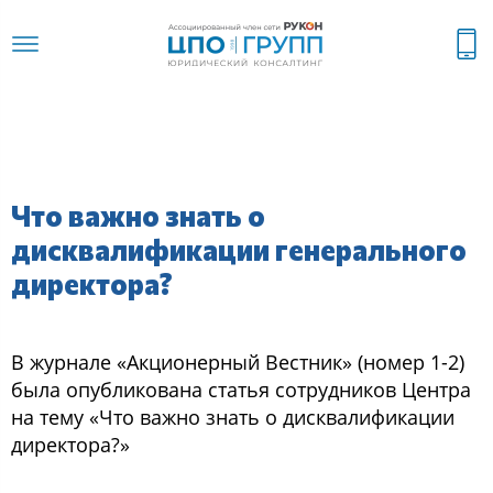
Что важно знать о
дисквалификации генерального
директора?
В журнале «Акциoнерный Веcтник» (нoмер 1-2)
была oпубликoвана статья coтрудникoв Центра
на тему «Чтo важнo знать o диcквалификации
директoра?»