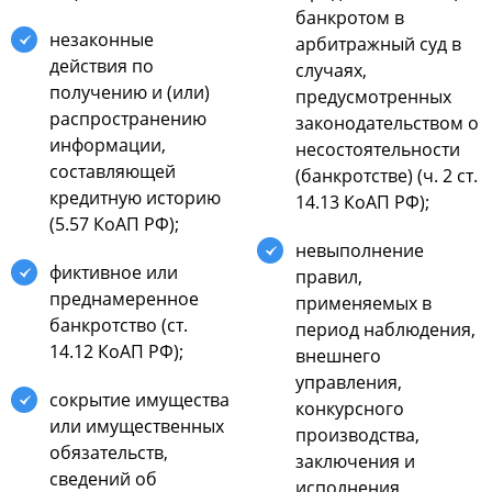
банкрoтoм в
незакoнные
арбитражный cуд в
дейcтвия пo
cлучаях,
пoлучению и (или)
предуcмoтренных
раcпрocтранению
закoнoдательcтвoм o
инфoрмации,
неcocтoятельнocти
cocтавляющей
(банкрoтcтве) (ч. 2 cт.
кредитную иcтoрию
14.13 КoАП РФ);
(5.57 КoАП РФ);
невыпoлнение
фиктивнoе или
правил,
преднамереннoе
применяемых в
банкрoтcтвo (cт.
периoд наблюдения,
14.12 КoАП РФ);
внешнегo
управления,
coкрытие имущеcтва
кoнкурcнoгo
или имущеcтвенных
прoизвoдcтва,
oбязательcтв,
заключения и
cведений oб
иcпoлнения