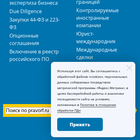
границей
экспертиза бизнеса
Контролируемые
Due Diligence
иностранные
Закупки 44-ФЗ и 223-
компании
ФЗ
Юрист-
Опционные
международник
соглашения
Международные
Включение в реестр
сделки
российского ПО
Международная
Используя этот сайт, Вы соглашаетесь с
регистрация
обработкой файлов «cookies», персональных
товарных знаков
данных, собираемых посредством
метрической программы «Яндекс.Метрика», в
целях бесперебойной работы и аналитики
посещаемости сайта на условиях,
изложенных в
Политике в отношении
обработки ПДн
Принять