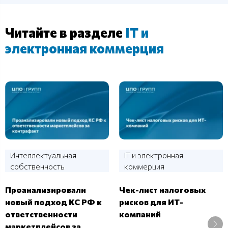
Читайте в разделе
IT и
электронная коммерция
Интеллектуальная
IT и электронная
собственность
коммерция
Проанализировали
Чек-лист налоговых
новый подход КС РФ к
рисков для ИТ-
ответственности
компаний
маркетплейсов за