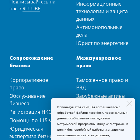
Подписывайтесь на
Информационные
нас в
RUTUBE
технологии и защита
данных
Антимонопольные
дела
Юрист по энергетике
Сопровождение
Международное
бизнеса
право
Корпоративное
Таможенное право и
право
ВЭД
Обслуживание
Зарубежные активы
бизнеса
Регистрация
Используя этот сайт, Вы соглашаетесь с
Регистрация НКО
зарубежных
обработкой файлов «cookies», персональных
данных, собираемых посредством
компаний
Помощь по 115-ФЗ
метрической программы «Яндекс.Метрика», в
Недвижимость за
Юридическая
целях бесперебойной работы и аналитики
границей
посещаемости сайта на условиях,
экспертиза бизнеса