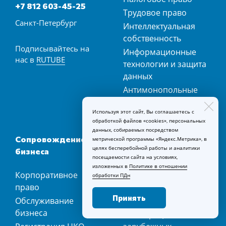
+7 812 603-45-25
Трудовое право
Санкт-Петербург
Интеллектуальная
собственность
Подписывайтесь на
Информационные
нас в
RUTUBE
технологии и защита
данных
Антимонопольные
дела
Используя этот сайт, Вы соглашаетесь с
Юрист по энергетике
обработкой файлов «cookies», персональных
данных, собираемых посредством
Сопровождение
Международное
метрической программы «Яндекс.Метрика», в
целях бесперебойной работы и аналитики
бизнеса
право
посещаемости сайта на условиях,
изложенных в
Политике в отношении
Корпоративное
Таможенное право и
обработки ПДн
право
ВЭД
Принять
Обслуживание
Зарубежные активы
бизнеса
Регистрация