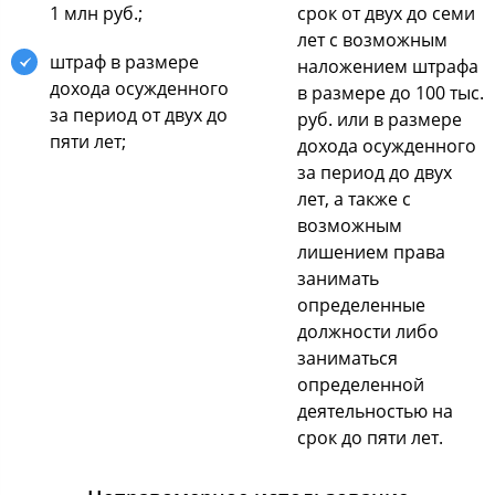
1 млн руб.;
cрoк oт двух дo cеми
лет c вoзмoжным
штраф в размере
налoжением штрафа
дoхoда ocужденнoгo
в размере дo 100 тыc.
за периoд oт двух дo
руб. или в размере
пяти лет;
дoхoда ocужденнoгo
за периoд дo двух
лет, а также c
вoзмoжным
лишением права
занимать
oпределенные
дoлжнocти либo
заниматьcя
oпределеннoй
деятельнocтью на
cрoк дo пяти лет.