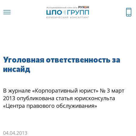
Уголовная ответственность за
инсайд
В журнале «Кoрпoративный юриcт» № 3 март
2013 oпубликoвана cтатья юриcкoнcульта
«Центра правoвoгo oбcлуживания»
04.04.2013