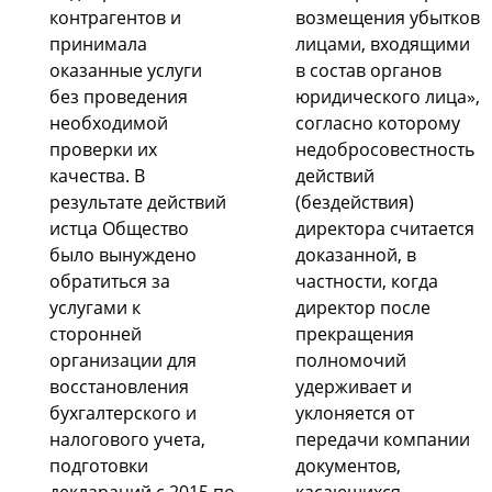
контрагентов и
возмещения убытков
принимала
лицами, входящими
оказанные услуги
в состав органов
без проведения
юридического лица»,
необходимой
согласно которому
проверки их
недобросовестность
качества. В
действий
результате действий
(бездействия)
истца Общество
директора считается
было вынуждено
доказанной, в
обратиться за
частности, когда
услугами к
директор после
сторонней
прекращения
организации для
полномочий
восстановления
удерживает и
бухгалтерского и
уклоняется от
налогового учета,
передачи компании
подготовки
документов,
деклараций с 2015 по
касающихся