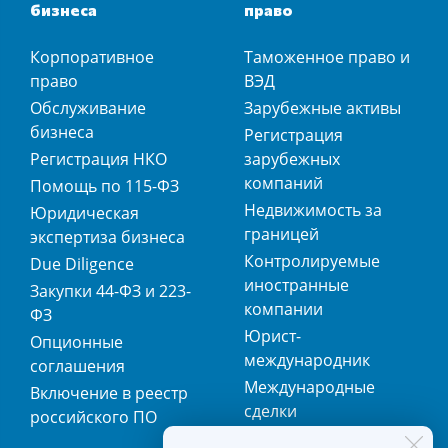
бизнеса
право
Корпоративное
Таможенное право и
право
ВЭД
Обслуживание
Зарубежные активы
бизнеса
Регистрация
Регистрация НКО
зарубежных
компаний
Помощь по 115-ФЗ
Недвижимость за
Юридическая
границей
экспертиза бизнеса
Контролируемые
Due Diligence
иностранные
Закупки 44-ФЗ и 223-
компании
ФЗ
Юрист-
Опционные
международник
соглашения
Международные
Включение в реестр
сделки
российского ПО
Международная