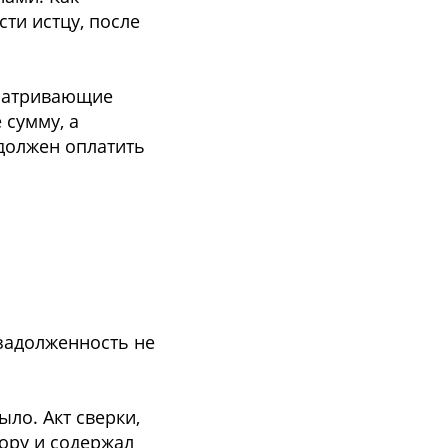
ти истцу, после
сматривающие
 сумму, а
 должен оплатить
 задолженность не
ло. Акт сверки,
вору и содержал