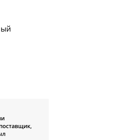
ный
ии
 поставщик,
ыл