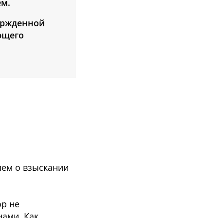
ем.
ержденной
ющего
лем о взыскании
ор не
нами. Как