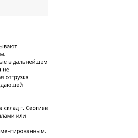
зывают
м.
мые в дальнейшем
я не
я отгрузка
рждающей
 склад г. Сергиев
илами или
кументированным.