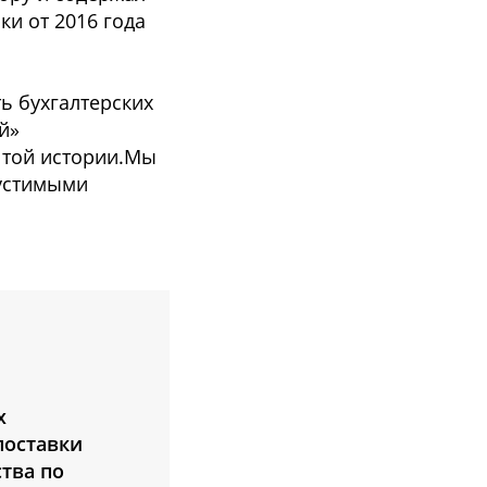
ки от 2016 года
ь бухгалтерских
й»
 той истории.Мы
пустимыми
х
поставки
ства по