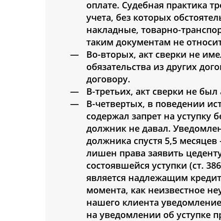
оплате. Судебная практика т
учета, без которых обстояте
накладные, товарно-транспор
таким документам не относит
Во-вторых, акт сверки не им
обязательства из других дог
договору.
В-третьих, акт сверки не был
В-четвертых, в поведении ис
содержал запрет на уступку б
должник не давал. Уведомлен
должника спустя 5,5 месяцев 
лишен права заявить цедент
состоявшейся уступки (ст. 38
является надлежащим кредит
момента, как неизвестное не
нашего клиента уведомление 
на уведомлении об уступке пр