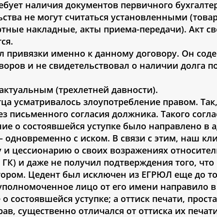
ребует наличия документов первичного бухгалте
льства не могут считаться установленными (това
тные накладные, акты приема-передачи). Акт св
ся.
ел привязки именно к данному договору. Он сод
оворов и не свидетельствовал о наличии долга п
 актуальным (трехлетней давности).
тца усматривалось злоупотребление правом. Так
ез письменного согласия должника. Такого согла
ие о состоявшейся уступке было направлено в 
– одновременно с иском. В связи с этим, наш кл
у и цессионарию о своих возражениях относите
6 ГК) и даже не получил подтверждения того, что
ором. Цедент был исключен из ЕГРЮЛ еще до то
уполномоченное лицо от его имени направило в
о состоявшейся уступке; а оттиск печати, прос
ав, существенно отличался от оттиска их печати