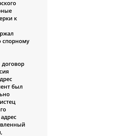
рского
рные
ерки к
ержал
о спорному
, договор
сия
адрес
иент был
льно
 истец
го
 адрес
тавленный
,