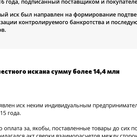
016 года, подписанный поставщиком и покупател
нный иск был направлен на формирование подтв
изации контролируемого банкротства и последу
ов.
естного искана сумму более 14,4 млн
ъявлен иск неким индивидуальным предпринимате
15 года.
то оплата за, якобы, поставленные товары до сих п
илагался акт сверки взаиморасчетов между сторо