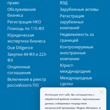
право
ВЭД
Обслуживание
Зарубежные активы
бизнеса
Регистрация
Регистрация НКО
зарубежных
компаний
Помощь по 115-ФЗ
Недвижимость за
Юридическая
границей
экспертиза бизнеса
Контролируемые
Due Diligence
иностранные
Закупки 44-ФЗ и 223-
компании
ФЗ
Юрист-
Опционные
международник
соглашения
Международные
Включение в реестр
сделки
российского ПО
Международная
Используя этот сайт, Вы соглашаетесь с
регистрация
обработкой файлов «cookies», персональных
товарных знаков
данных, собираемых посредством
метрической программы «Яндекс.Метрика», в