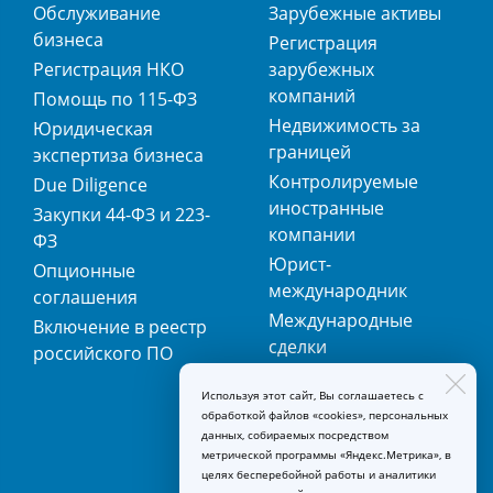
Обслуживание
Зарубежные активы
бизнеса
Регистрация
Регистрация НКО
зарубежных
компаний
Помощь по 115-ФЗ
Недвижимость за
Юридическая
границей
экспертиза бизнеса
Контролируемые
Due Diligence
иностранные
Закупки 44-ФЗ и 223-
компании
ФЗ
Юрист-
Опционные
международник
соглашения
Международные
Включение в реестр
сделки
российского ПО
Международная
Используя этот сайт, Вы соглашаетесь с
регистрация
обработкой файлов «cookies», персональных
товарных знаков
данных, собираемых посредством
метрической программы «Яндекс.Метрика», в
целях бесперебойной работы и аналитики